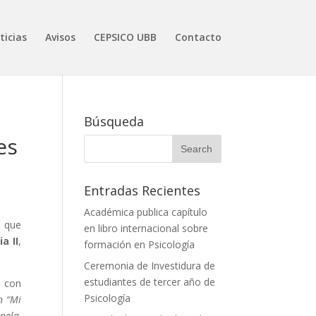
ticias
Avisos
CEPSICO UBB
Contacto
ó
Búsqueda
es
Entradas Recientes
Académica publica capítulo
d que
en libro internacional sobre
a II
,
formación en Psicología
Ceremonia de Investidura de
estudiantes de tercer año de
o con
Psicología
n “Mi
nela,