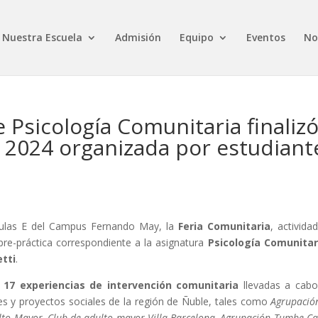
Nuestra Escuela
Admisión
Equipo
Eventos
No
 Psicología Comunitaria finaliz
 2024 organizada por estudiant
 aulas E del Campus Fernando May, la
Feria Comunitaria
, activida
pre-práctica correspondiente a la asignatura
Psicología Comunitari
etti
.
e
17 experiencias de intervención comunitaria
llevadas a cab
nes y proyectos sociales de la región de Ñuble, tales como
Agrupació
to Mayor, Club de adulto mayor Villa Barcelona, Agrupación Tumbe Ca