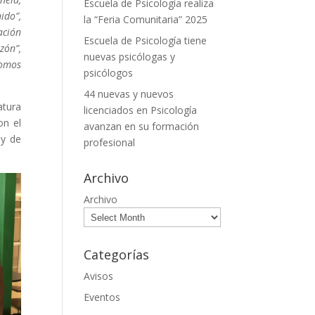
Escuela de Psicología realiza
ido”,
la “Feria Comunitaria” 2025
ación
Escuela de Psicología tiene
zón”,
nuevas psicólogas y
Somos
psicólogos
44 nuevas y nuevos
atura
licenciados en Psicología
on el
avanzan en su formación
 y de
profesional
Archivo
Archivo
Categorías
Avisos
Eventos